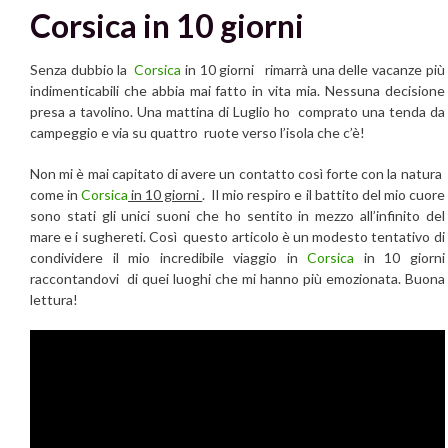
Corsica in 10 giorni
Senza dubbio la
Corsica
in 10 giorni rimarrà una delle vacanze più
indimenticabili che abbia mai fatto in vita mia. Nessuna decisione
presa a tavolino. Una mattina di Luglio ho comprato una tenda da
campeggio e via su quattro ruote verso l’isola che c’è!
Non mi è mai capitato di avere un contatto così forte con la natura
come in
Corsica
in 10 giorni
. Il mio respiro e il battito del mio cuore
sono stati gli unici suoni che ho sentito in mezzo all’infinito del
mare e i sughereti. Così questo articolo è un modesto tentativo di
condividere il mio incredibile viaggio in
Corsica
in 10 giorni
raccontandovi di quei luoghi che mi hanno più emozionata. Buona
lettura!