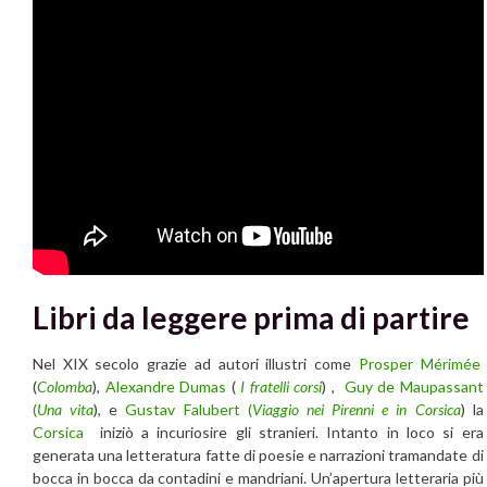
Libri da leggere prima di partire
Nel XIX secolo grazie ad autori illustri come
Prosper Mérimée
(
Colomba
),
Alexandre Dumas
(
I fratelli corsi
) ,
Guy de Maupassant
(
Una vita
), e
Gustav Falubert (
Viaggio nei Pirenni e in Corsica
) la
Corsica
iniziò a incuriosire gli stranieri. Intanto in loco si era
generata una letteratura fatte di poesie e narrazioni tramandate di
bocca in bocca da contadini e mandriani. Un’apertura letteraria più