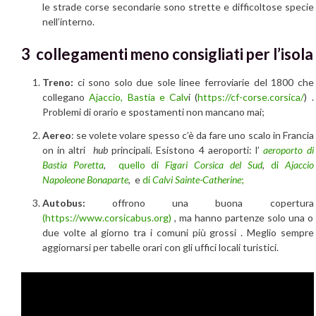
le strade corse secondarie sono strette e difficoltose specie
nell’interno.
3 collegamenti meno consigliati per l’isola
Treno:
ci sono solo due sole linee ferroviarie del 1800 che
collegano
Ajaccio, Bastia e Calv
i (
https://cf-corse.corsica/
) .
Problemi di orario e spostamenti non mancano mai;
Aereo
: se volete volare spesso c’è da fare uno scalo in Francia
on in altri
hub
principali. Esistono 4 aeroporti: l’
aeroporto di
Bastia Poretta
,
quello di
Figari Corsica del Sud
,
di
Ajaccio
Napoleone Bonaparte
, e
di
Calvi Sainte-Catherine
;
Autobus:
offrono una buona copertura
(https://www.corsicabus.org)
, ma hanno partenze solo una o
due volte al giorno tra i comuni più grossi . Meglio sempre
aggiornarsi per tabelle orari con gli uffici locali turistici.