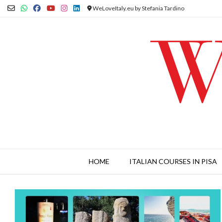
Skip
WeLoveItaly.eu by Stefania Tardino
to
content
HOME
ITALIAN COURSES IN PISA