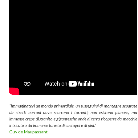
“Immaginatevi un mondo primordiale, un susseguirsi di montagne separate
da stretti burroni dove scorrono i torrenti; non esistono pianure, ma
immense crepe di granito e gigantesche onde di terra ricoperte da macchie
intricate o da immense foreste di castagni e di pini.”
Guy de Maupassant