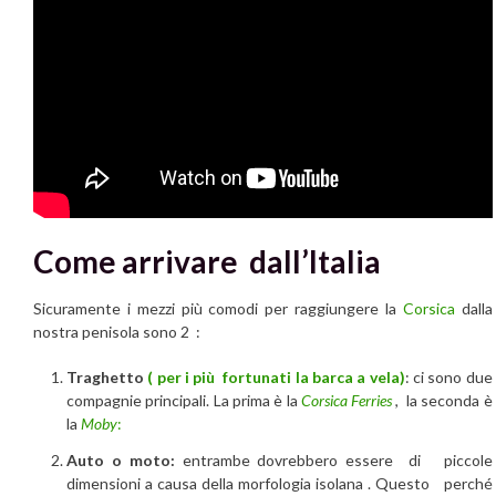
Come arrivare dall’Italia
Sicuramente i mezzi più comodi per raggiungere la
Corsica
dalla
nostra penisola sono 2 :
Traghetto
( per i più fortunati la barca a vela)
: ci sono due
compagnie principali. La prima è la
Corsica Ferries
, la seconda è
la
Moby
:
Auto o moto:
entrambe dovrebbero essere di piccole
dimensioni a causa della morfologia isolana . Questo perché