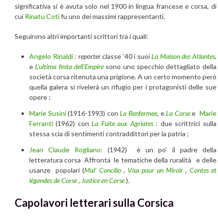
significativa si è avuta solo nel 1900 in lingua francese e corsa, di
cui
Rinatu Coti
fu uno dei massimi rappresentanti.
Seguirono altri importanti scrittori tra i quali:
Angelo Rinaldi
:
reporter
classe ’40 i suoi
La Maison des Atlantes
,
e
L’ultima festa dell’Empire
sono uno specchio dettagliato della
società corsa ritenuta una prigione. A un certo momento però
quella galera si rivelerà un rifugio per i protagonisti delle sue
opere ;
Marie Susini
(1916-1993) con
La Renfermee
, e
La Corse
e
Marie
Ferranti
(1962) con
La Fuite aux Agriates
: due scrittrici sulla
stessa scia di sentimenti contraddittori per la patria ;
Jean Claude Rogliano:
(1942) è un po’ il padre della
letteratura corsa Affronta le tematiche della ruralità e delle
usanze popolari (
Mal’ Concilio
,
Visa pour un Miroir
,
Contes et
légendes de Corse
,
Justice en Corse
).
Capolavori letterari sulla Corsica